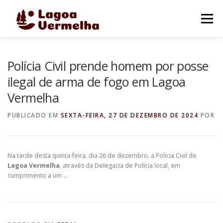
Pular
para
Menu
o
conteúdo
O MUNICÍPIO
NOTÍCIAS
IMAGENS DE LAGOA
Polícia Civil prende homem por posse
ilegal de arma de fogo em Lagoa
Vermelha
FALE CONOSCO
PUBLICADO EM
SEXTA-FEIRA, 27 DE DEZEMBRO DE 2024
POR
Na tarde desta quinta-feira, dia 26 de dezembro, a Polícia Civil de
Lagoa Vermelha
, através da Delegacia de Polícia local, em
cumprimento a um …