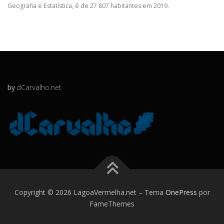
Geografia e Estatística, é de 27 807 habitantes em 2019.
by
dCarvalho.net
Copyright © 2026 LagoaVermelha.net
–
Tema
OnePress
por
FameThemes