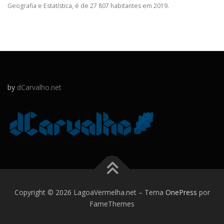
Geografia e Estatística, é de 27 807 habitantes em 2019.
by
dCarvalho.net
Copyright © 2026 LagoaVermelha.net
–
Tema
OnePress
por
FameThemes