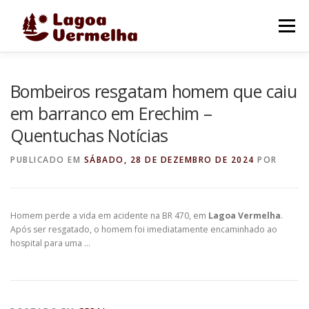
Pular
para
Menu
o
conteúdo
O MUNICÍPIO
NOTÍCIAS
IMAGENS DE LAGOA
Bombeiros resgatam homem que caiu
em barranco em Erechim –
Quentuchas Notícias
FALE CONOSCO
PUBLICADO EM
SÁBADO, 28 DE DEZEMBRO DE 2024
POR
Homem perde a vida em acidente na BR 470, em
Lagoa Vermelha
.
Após ser resgatado, o homem foi imediatamente encaminhado ao
hospital para uma …