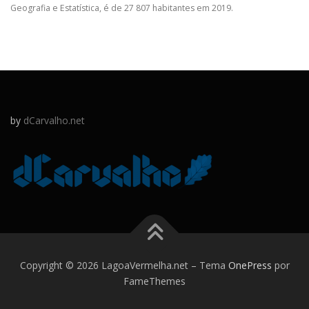
Geografia e Estatística, é de 27 807 habitantes em 2019.
by
dCarvalho.net
Copyright © 2026 LagoaVermelha.net
–
Tema
OnePress
por
FameThemes