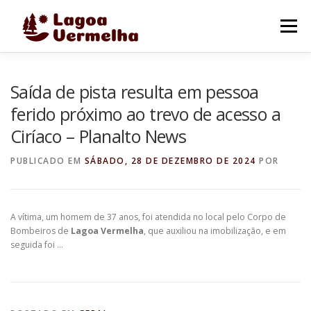
Pular
para
Menu
o
conteúdo
O MUNICÍPIO
NOTÍCIAS
IMAGENS DE LAGOA
Saída de pista resulta em pessoa
ferido próximo ao trevo de acesso a
Ciríaco – Planalto News
FALE CONOSCO
PUBLICADO EM
SÁBADO, 28 DE DEZEMBRO DE 2024
POR
A vítima, um homem de 37 anos, foi atendida no local pelo Corpo de
Bombeiros de
Lagoa Vermelha
, que auxiliou na imobilização, e em
seguida foi …