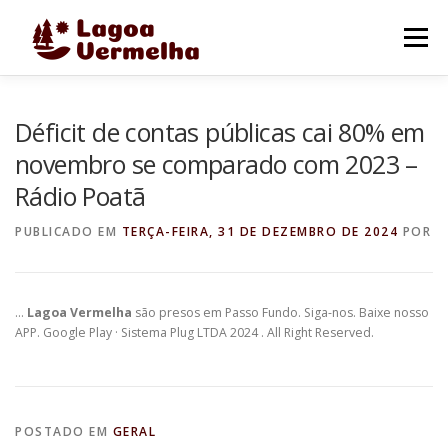
Pular
para
Menu
o
conteúdo
O MUNICÍPIO
NOTÍCIAS
IMAGENS DE LAGOA
Déficit de contas públicas cai 80% em
novembro se comparado com 2023 –
Rádio Poatã
FALE CONOSCO
PUBLICADO EM
TERÇA-FEIRA, 31 DE DEZEMBRO DE 2024
POR
…
Lagoa Vermelha
são presos em Passo Fundo. Siga-nos. Baixe nosso
APP. Google Play · Sistema Plug LTDA 2024 . All Right Reserved.
POSTADO EM
GERAL