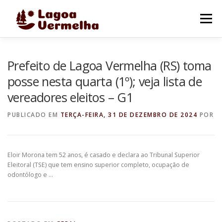
Pular
para
Menu
o
conteúdo
O MUNICÍPIO
NOTÍCIAS
IMAGENS DE LAGOA
Prefeito de Lagoa Vermelha (RS) toma
posse nesta quarta (1º); veja lista de
vereadores eleitos – G1
FALE CONOSCO
PUBLICADO EM
TERÇA-FEIRA, 31 DE DEZEMBRO DE 2024
POR
Eloir Morona tem 52 anos, é casado e declara ao Tribunal Superior
Eleitoral (TSE) que tem ensino superior completo, ocupação de
odontólogo e …