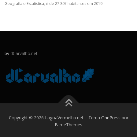
Geografia e Estatística, é de 27 807 habitantes em 2019.
by
dCarvalho.net
Copyright © 2026 LagoaVermelha.net
–
Tema
OnePress
por
FameThemes