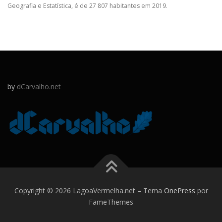
Geografia e Estatística, é de 27 807 habitantes em 2019.
by
dCarvalho.net
Copyright © 2026 LagoaVermelha.net
–
Tema
OnePress
por
FameThemes