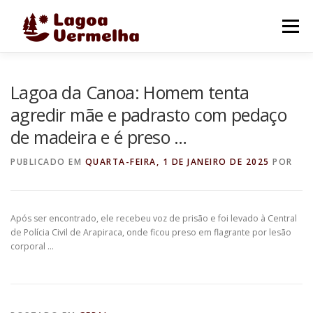
Pular
para
Menu
o
conteúdo
O MUNICÍPIO
NOTÍCIAS
IMAGENS DE LAGOA
Lagoa da Canoa: Homem tenta
agredir mãe e padrasto com pedaço
de madeira e é preso …
FALE CONOSCO
PUBLICADO EM
QUARTA-FEIRA, 1 DE JANEIRO DE 2025
POR
Após ser encontrado, ele recebeu voz de prisão e foi levado à Central
de Polícia Civil de Arapiraca, onde ficou preso em flagrante por lesão
corporal …