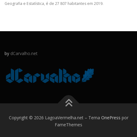
Geografia e Estatística, é de 27 807 habitantes em 2019.
by
dCarvalho.net
Copyright © 2026 LagoaVermelha.net
–
Tema
OnePress
por
FameThemes