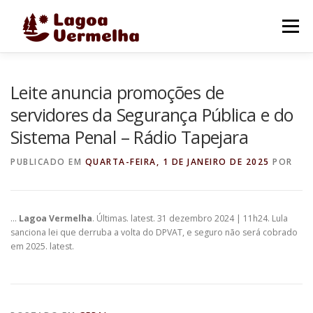
Pular
para
Menu
o
conteúdo
O MUNICÍPIO
NOTÍCIAS
IMAGENS DE LAGOA
Leite anuncia promoções de
servidores da Segurança Pública e do
Sistema Penal – Rádio Tapejara
FALE CONOSCO
PUBLICADO EM
QUARTA-FEIRA, 1 DE JANEIRO DE 2025
POR
…
Lagoa Vermelha
. Últimas. latest. 31 dezembro 2024 | 11h24. Lula
sanciona lei que derruba a volta do DPVAT, e seguro não será cobrado
em 2025. latest.