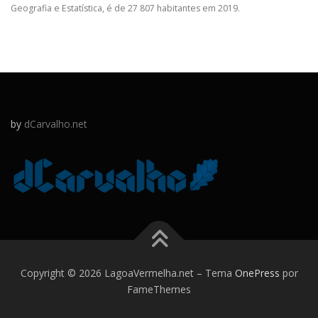
Geografia e Estatística, é de 27 807 habitantes em 2019.
by
dCarvalho.net
Copyright © 2026 LagoaVermelha.net
–
Tema
OnePress
por
FameThemes