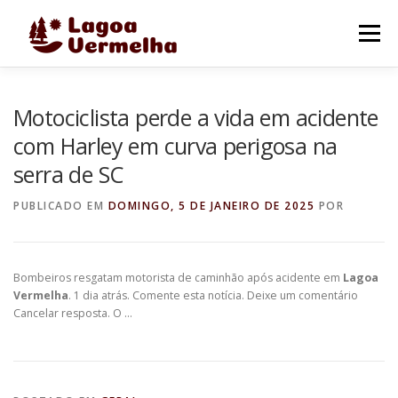
Pular
para
Menu
o
conteúdo
O MUNICÍPIO
NOTÍCIAS
IMAGENS DE LAGOA
Motociclista perde a vida em acidente
com Harley em curva perigosa na
serra de SC
FALE CONOSCO
PUBLICADO EM
DOMINGO, 5 DE JANEIRO DE 2025
POR
Bombeiros resgatam motorista de caminhão após acidente em
Lagoa
Vermelha
. 1 dia atrás. Comente esta notícia. Deixe um comentário
Cancelar resposta. O …