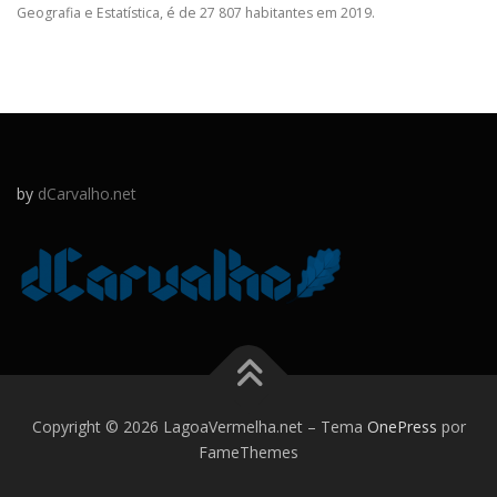
Geografia e Estatística, é de 27 807 habitantes em 2019.
by
dCarvalho.net
Copyright © 2026 LagoaVermelha.net
–
Tema
OnePress
por
FameThemes