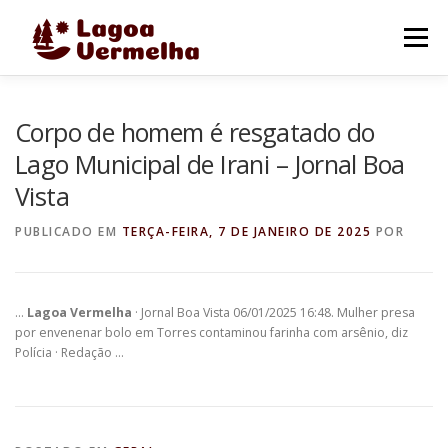
Pular
para
Menu
o
conteúdo
O MUNICÍPIO
NOTÍCIAS
IMAGENS DE LAGOA
Corpo de homem é resgatado do
Lago Municipal de Irani – Jornal Boa
Vista
FALE CONOSCO
PUBLICADO EM
TERÇA-FEIRA, 7 DE JANEIRO DE 2025
POR
…
Lagoa Vermelha
· Jornal Boa Vista 06/01/2025 16:48. Mulher presa
por envenenar bolo em Torres contaminou farinha com arsênio, diz
Polícia · Redação …