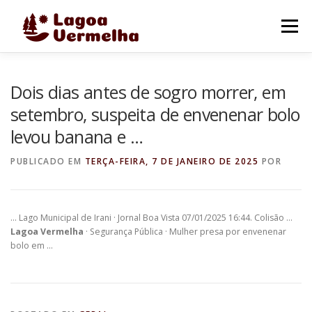
Pular
para
Menu
o
conteúdo
O MUNICÍPIO
NOTÍCIAS
IMAGENS DE LAGOA
Dois dias antes de sogro morrer, em
setembro, suspeita de envenenar bolo
levou banana e …
FALE CONOSCO
PUBLICADO EM
TERÇA-FEIRA, 7 DE JANEIRO DE 2025
POR
… Lago Municipal de Irani · Jornal Boa Vista 07/01/2025 16:44. Colisão …
Lagoa Vermelha
· Segurança Pública · Mulher presa por envenenar
bolo em …