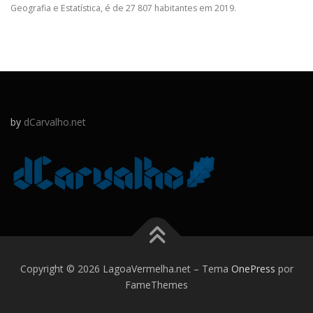
Geografia e Estatística, é de 27 807 habitantes em 2019.
by
dCarvalho.net
Copyright © 2026 LagoaVermelha.net
–
Tema
OnePress
por
FameThemes