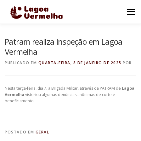
Pular
para
Menu
o
conteúdo
O MUNICÍPIO
NOTÍCIAS
IMAGENS DE LAGOA
Patram realiza inspeção em Lagoa
Vermelha
FALE CONOSCO
PUBLICADO EM
QUARTA-FEIRA, 8 DE JANEIRO DE 2025
POR
Nesta terça-feira, dia 7, a Brigada Militar, através da PATRAM de
Lagoa
Vermelha
vistoriou algumas denúncias anônimas de corte e
beneficiamento …
POSTADO EM
GERAL