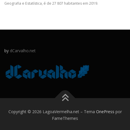
Geografia e Estatística, é de 27 807 habitantes em 2019.
by
dCarvalho.net
Copyright © 2026 LagoaVermelha.net
–
Tema
OnePress
por
FameThemes