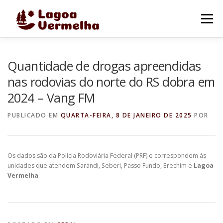
Pular
para
Menu
o
conteúdo
O MUNICÍPIO
NOTÍCIAS
IMAGENS DE LAGOA
Quantidade de drogas apreendidas
nas rodovias do norte do RS dobra em
2024 – Vang FM
FALE CONOSCO
PUBLICADO EM
QUARTA-FEIRA, 8 DE JANEIRO DE 2025
POR
Os dados são da Polícia Rodoviária Federal (PRF) e correspondem às
unidades que atendem Sarandi, Seberi, Passo Fundo, Erechim e
Lagoa
Vermelha
.