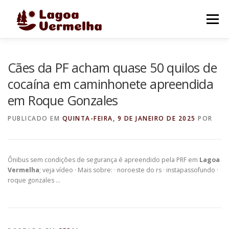
Pular
para
Menu
o
conteúdo
O MUNICÍPIO
NOTÍCIAS
IMAGENS DE LAGOA
Cães da PF acham quase 50 quilos de
cocaína em caminhonete apreendida
em Roque Gonzales
FALE CONOSCO
PUBLICADO EM
QUINTA-FEIRA, 9 DE JANEIRO DE 2025
POR
Ônibus sem condições de segurança é apreendido pela PRF em
Lagoa
Vermelha
; veja vídeo · Mais sobre: · noroeste do rs · instapassofundo ·
roque gonzales …