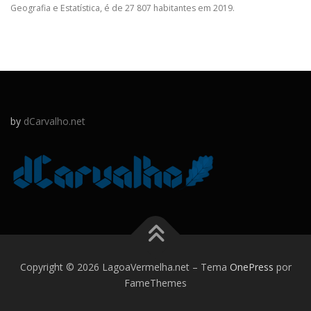
Geografia e Estatística, é de 27 807 habitantes em 2019.
by
dCarvalho.net
Copyright © 2026 LagoaVermelha.net
–
Tema
OnePress
por
FameThemes