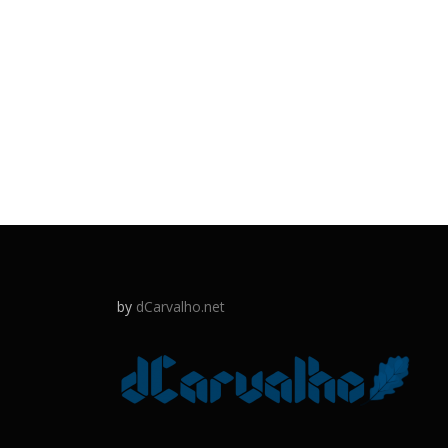
by
dCarvalho.net