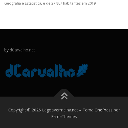
Geografia e Estatística, é de 27 807 habitantes em 2019.
by
dCarvalho.net
Copyright © 2026 LagoaVermelha.net
–
Tema
OnePress
por
FameThemes