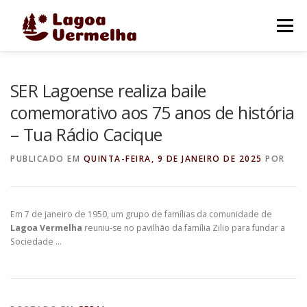
Pular
para
Menu
o
conteúdo
O MUNICÍPIO
NOTÍCIAS
IMAGENS DE LAGOA
SER Lagoense realiza baile
comemorativo aos 75 anos de história
– Tua Rádio Cacique
FALE CONOSCO
PUBLICADO EM
QUINTA-FEIRA, 9 DE JANEIRO DE 2025
POR
Em 7 de janeiro de 1950, um grupo de famílias da comunidade de
Lagoa Vermelha
reuniu-se no pavilhão da família Zilio para fundar a
Sociedade …