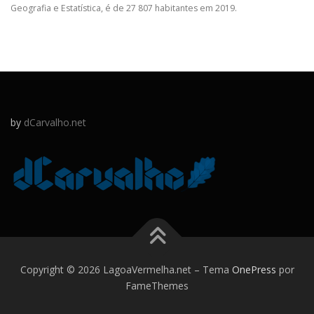
Geografia e Estatística, é de 27 807 habitantes em 2019.
by
dCarvalho.net
Copyright © 2026 LagoaVermelha.net
–
Tema
OnePress
por
FameThemes