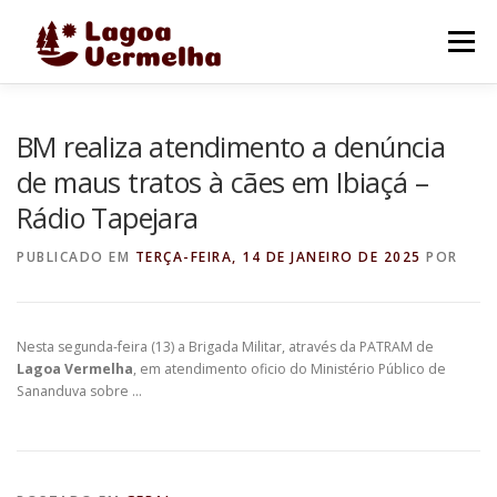
Pular
para
Menu
o
conteúdo
O MUNICÍPIO
NOTÍCIAS
IMAGENS DE LAGOA
BM realiza atendimento a denúncia
de maus tratos à cães em Ibiaçá –
Rádio Tapejara
FALE CONOSCO
PUBLICADO EM
TERÇA-FEIRA, 14 DE JANEIRO DE 2025
POR
Nesta segunda-feira (13) a Brigada Militar, através da PATRAM de
Lagoa Vermelha
, em atendimento oficio do Ministério Público de
Sananduva sobre …