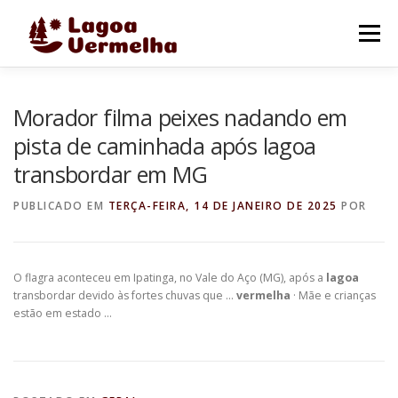
Pular
para
Menu
o
conteúdo
O MUNICÍPIO
NOTÍCIAS
IMAGENS DE LAGOA
Morador filma peixes nadando em
pista de caminhada após lagoa
transbordar em MG
FALE CONOSCO
PUBLICADO EM
TERÇA-FEIRA, 14 DE JANEIRO DE 2025
POR
O flagra aconteceu em Ipatinga, no Vale do Aço (MG), após a
lagoa
transbordar devido às fortes chuvas que …
vermelha
· Mãe e crianças
estão em estado …