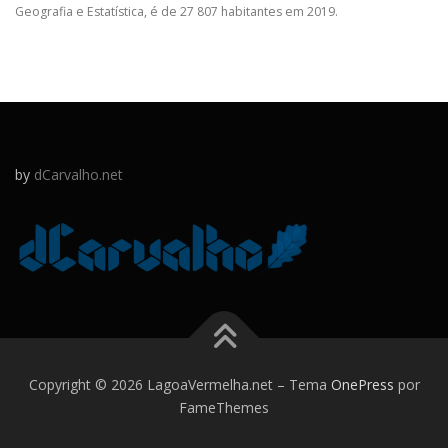
Geografia e Estatística, é de 27 807 habitantes em 2019.
by
dCarvalho.net
Copyright © 2026 LagoaVermelha.net
–
Tema
OnePress
por
FameThemes