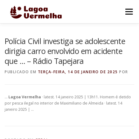
Pular
para
Menu
o
conteúdo
O MUNICÍPIO
NOTÍCIAS
IMAGENS DE LAGOA
Polícia Civil investiga se adolescente
dirigia carro envolvido em acidente
que … – Rádio Tapejara
FALE CONOSCO
PUBLICADO EM
TERÇA-FEIRA, 14 DE JANEIRO DE 2025
POR
…
Lagoa Vermelha
· latest. 14 janeiro 2025 | 13h11. Homem é detido
por pesca ilegal no interior de Maximiliano de Almeida · latest. 14
janeiro 2025 | …