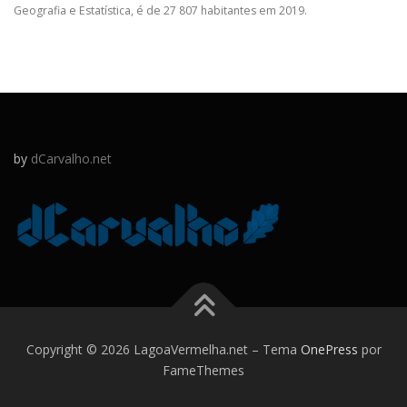
Geografia e Estatística, é de 27 807 habitantes em 2019.
by
dCarvalho.net
Copyright © 2026 LagoaVermelha.net
–
Tema
OnePress
por
FameThemes