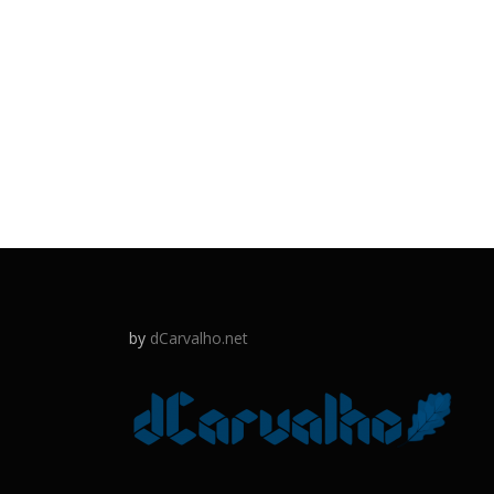
by
dCarvalho.net