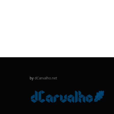
by
dCarvalho.net