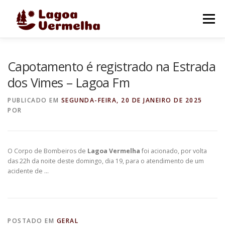
Pular
para
Menu
o
conteúdo
O MUNICÍPIO
NOTÍCIAS
IMAGENS DE LAGOA
Capotamento é registrado na Estrada
dos Vimes – Lagoa Fm
FALE CONOSCO
PUBLICADO EM
SEGUNDA-FEIRA, 20 DE JANEIRO DE 2025
POR
O Corpo de Bombeiros de
Lagoa Vermelha
foi acionado, por volta
das 22h da noite deste domingo, dia 19, para o atendimento de um
acidente de …
POSTADO EM
GERAL