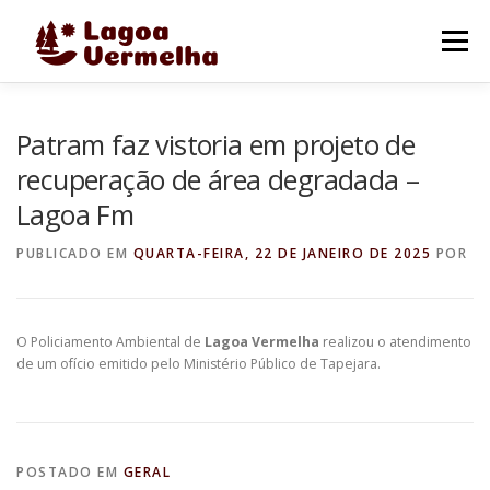
Pular
para
Menu
o
conteúdo
O MUNICÍPIO
NOTÍCIAS
IMAGENS DE LAGOA
Patram faz vistoria em projeto de
recuperação de área degradada –
Lagoa Fm
FALE CONOSCO
PUBLICADO EM
QUARTA-FEIRA, 22 DE JANEIRO DE 2025
POR
O Policiamento Ambiental de
Lagoa Vermelha
realizou o atendimento
de um ofício emitido pelo Ministério Público de Tapejara.
POSTADO EM
GERAL