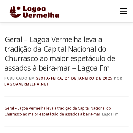
Pular
para
Menu
o
conteúdo
O MUNICÍPIO
NOTÍCIAS
IMAGENS DE LAGOA
Geral – Lagoa Vermelha leva a
tradição da Capital Nacional do
Churrasco ao maior espetáculo de
FALE CONOSCO
assados à beira-mar – Lagoa Fm
PUBLICADO EM
SEXTA-FEIRA, 24 DE JANEIRO DE 2025
POR
LAGOAVERMELHA.NET
Geral – Lagoa Vermelha leva a tradição da Capital Nacional do
Churrasco ao maior espetáculo de assados à beira-mar
Lagoa Fm