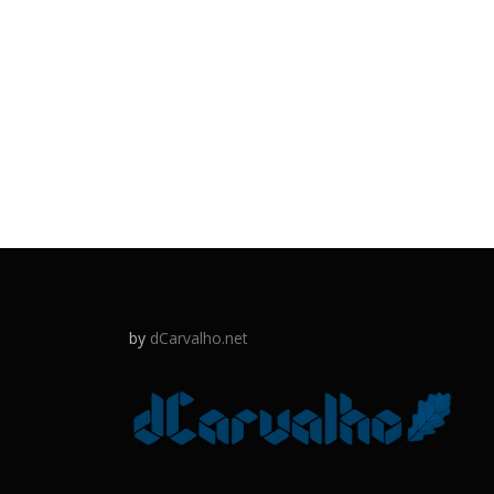
by
dCarvalho.net