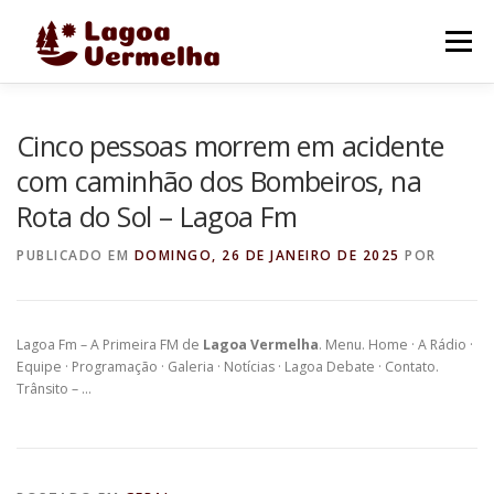
Pular
para
Menu
o
conteúdo
O MUNICÍPIO
NOTÍCIAS
IMAGENS DE LAGOA
Cinco pessoas morrem em acidente
com caminhão dos Bombeiros, na
Rota do Sol – Lagoa Fm
FALE CONOSCO
PUBLICADO EM
DOMINGO, 26 DE JANEIRO DE 2025
POR
Lagoa Fm – A Primeira FM de
Lagoa Vermelha
. Menu. Home · A Rádio ·
Equipe · Programação · Galeria · Notícias · Lagoa Debate · Contato.
Trânsito – …