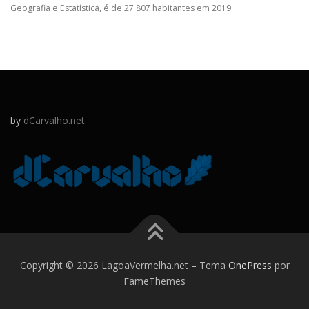
Geografia e Estatística, é de 27 807 habitantes em 2019.
by
dCarvalho.net
Copyright © 2026 LagoaVermelha.net
–
Tema
OnePress
por
FameThemes