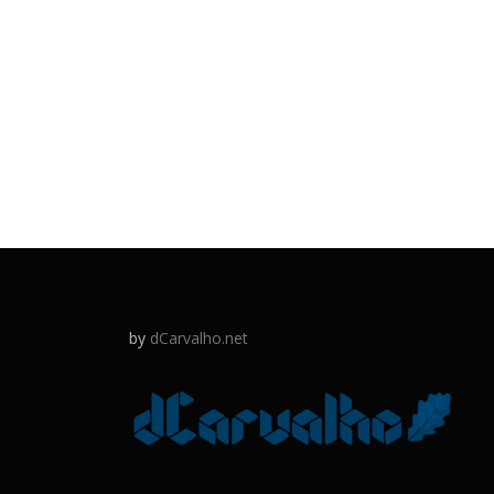
by
dCarvalho.net