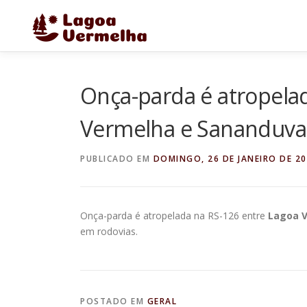
Pular
para
o
conteúdo
Onça-parda é atropela
Vermelha e Sananduva 
PUBLICADO EM
DOMINGO, 26 DE JANEIRO DE 2
Onça-parda é atropelada na RS-126 entre
Lagoa 
em rodovias.
POSTADO EM
GERAL