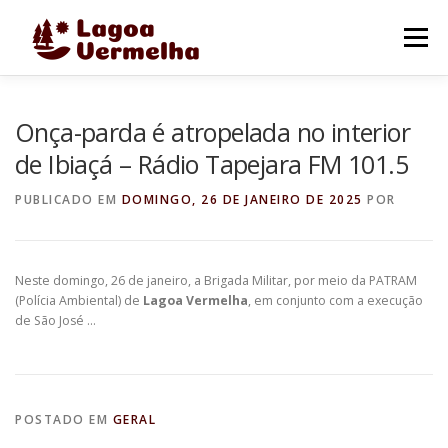
Pular
para
Menu
o
conteúdo
O MUNICÍPIO
NOTÍCIAS
IMAGENS DE LAGOA
Onça-parda é atropelada no interior
de Ibiaçá – Rádio Tapejara FM 101.5
FALE CONOSCO
PUBLICADO EM
DOMINGO, 26 DE JANEIRO DE 2025
POR
Neste domingo, 26 de janeiro, a Brigada Militar, por meio da PATRAM
(Polícia Ambiental) de
Lagoa Vermelha
, em conjunto com a execução
de São José …
POSTADO EM
GERAL