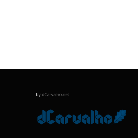
by
dCarvalho.net