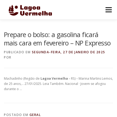
Pular
para
Menu
o
conteúdo
O MUNICÍPIO
NOTÍCIAS
IMAGENS DE LAGOA
Prepare o bolso: a gasolina ficará
mais cara em fevereiro – NP Expresso
FALE CONOSCO
PUBLICADO EM
SEGUNDA-FEIRA, 27 DE JANEIRO DE 2025
POR
Machadinho (Região de
Lagoa Vermelha
– RS) – Marina Martins Lemos,
de 25 anos,… 27/01/2025. Leia Também. Nacional · Jovem se afogou
durante o …
POSTADO EM
GERAL