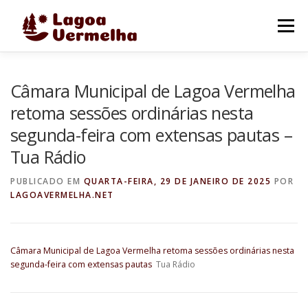
Pular
para
Menu
o
conteúdo
O MUNICÍPIO
NOTÍCIAS
IMAGENS DE LAGOA
Câmara Municipal de Lagoa Vermelha
retoma sessões ordinárias nesta
segunda-feira com extensas pautas –
FALE CONOSCO
Tua Rádio
PUBLICADO EM
QUARTA-FEIRA, 29 DE JANEIRO DE 2025
POR
LAGOAVERMELHA.NET
Câmara Municipal de Lagoa Vermelha retoma sessões ordinárias nesta
segunda-feira com extensas pautas
Tua Rádio