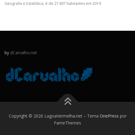
Geografia e Estatística, é de 27 807 habitantes em 2019.
by
dCarvalho.net
Copyright © 2026 LagoaVermelha.net
–
Tema
OnePress
por
FameThemes