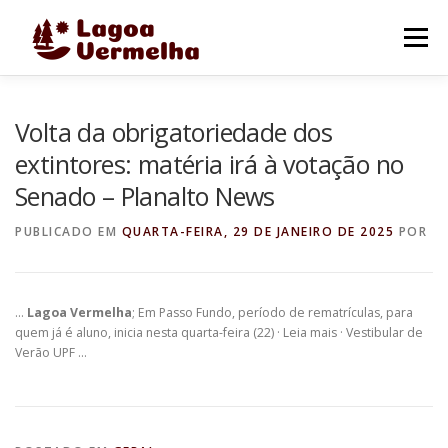
Pular
para
Menu
o
conteúdo
O MUNICÍPIO
NOTÍCIAS
IMAGENS DE LAGOA
Volta da obrigatoriedade dos
extintores: matéria irá à votação no
Senado – Planalto News
FALE CONOSCO
PUBLICADO EM
QUARTA-FEIRA, 29 DE JANEIRO DE 2025
POR
…
Lagoa Vermelha
; Em Passo Fundo, período de rematrículas, para
quem já é aluno, inicia nesta quarta-feira (22) · Leia mais · Vestibular de
Verão UPF …