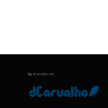
by
dCarvalho.net