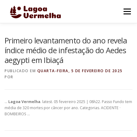
Pular
para
Menu
o
conteúdo
O MUNICÍPIO
NOTÍCIAS
IMAGENS DE LAGOA
Primeiro levantamento do ano revela
índice médio de infestação do Aedes
aegypti em Ibiaçá
FALE CONOSCO
PUBLICADO EM
QUARTA-FEIRA, 5 DE FEVEREIRO DE 2025
POR
…
Lagoa Vermelha
. latest. 05 fevereiro 2025 | 08h22. Passo Fundo tem
média de 320 mortes por câncer por ano. Categorias. ACIDENTE ·
BOMBEIROS …