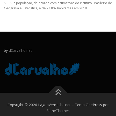
Sul. Sua população, de acordo com estimativas do Instituto Brasileiro de
Geografia e Estatística, é de 27 807 habitantes em 2019.
by
dCarvalho.net
Copyright © 2026 LagoaVermelha.net
–
Tema
OnePress
por
FameThemes