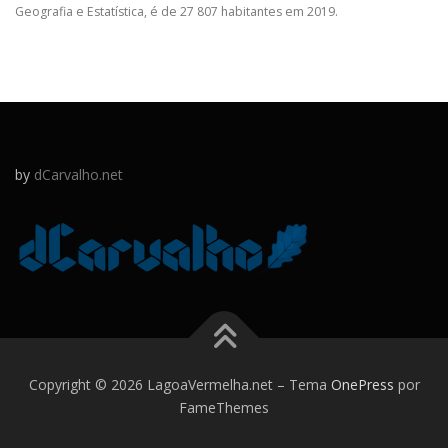
Geografia e Estatística, é de 27 807 habitantes em 2019.
by
dCarvalho.net
Copyright © 2026 LagoaVermelha.net
–
Tema
OnePress
por
FameThemes