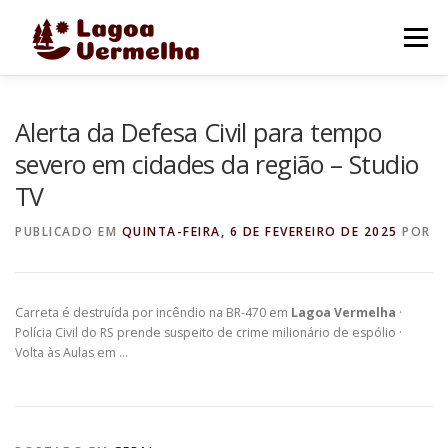
Pular
para
Menu
o
conteúdo
O MUNICÍPIO
NOTÍCIAS
IMAGENS DE LAGOA
Alerta da Defesa Civil para tempo
severo em cidades da região – Studio
TV
FALE CONOSCO
PUBLICADO EM
QUINTA-FEIRA, 6 DE FEVEREIRO DE 2025
POR
Carreta é destruída por incêndio na BR-470 em
Lagoa Vermelha
·
Polícia Civil do RS prende suspeito de crime milionário de espólio ·
Volta às Aulas em …