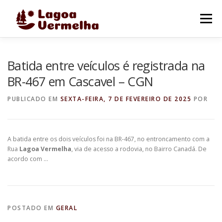
Pular
para
Menu
o
conteúdo
O MUNICÍPIO
NOTÍCIAS
IMAGENS DE LAGOA
Batida entre veículos é registrada na
BR-467 em Cascavel – CGN
FALE CONOSCO
PUBLICADO EM
SEXTA-FEIRA, 7 DE FEVEREIRO DE 2025
POR
A batida entre os dois veículos foi na BR-467, no entroncamento com a
Rua
Lagoa Vermelha
, via de acesso a rodovia, no Bairro Canadá. De
acordo com …
POSTADO EM
GERAL