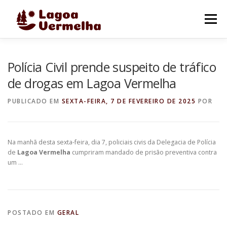
Pular
para
Menu
o
conteúdo
O MUNICÍPIO
NOTÍCIAS
IMAGENS DE LAGOA
Polícia Civil prende suspeito de tráfico
de drogas em Lagoa Vermelha
FALE CONOSCO
PUBLICADO EM
SEXTA-FEIRA, 7 DE FEVEREIRO DE 2025
POR
Na manhã desta sexta-feira, dia 7, policiais civis da Delegacia de Polícia
de
Lagoa Vermelha
cumpriram mandado de prisão preventiva contra
um …
POSTADO EM
GERAL