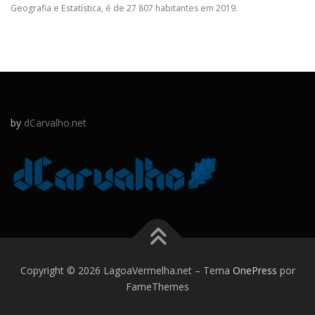
Geografia e Estatística, é de 27 807 habitantes em 2019.
by
dCarvalho.net
Copyright © 2026 LagoaVermelha.net
–
Tema
OnePress
por
FameThemes