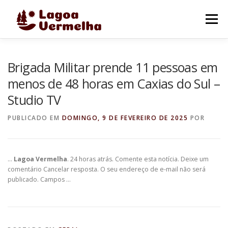
Pular
para
Menu
o
conteúdo
O MUNICÍPIO
NOTÍCIAS
IMAGENS DE LAGOA
Brigada Militar prende 11 pessoas em
menos de 48 horas em Caxias do Sul –
Studio TV
FALE CONOSCO
PUBLICADO EM
DOMINGO, 9 DE FEVEREIRO DE 2025
POR
…
Lagoa Vermelha
. 24 horas atrás. Comente esta notícia. Deixe um
comentário Cancelar resposta. O seu endereço de e-mail não será
publicado. Campos …