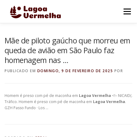
Pular
para
Menu
o
conteúdo
O MUNICÍPIO
NOTÍCIAS
IMAGENS DE LAGOA
Mãe de piloto gaúcho que morreu em
queda de avião em São Paulo faz
homenagem nas …
FALE CONOSCO
PUBLICADO EM
DOMINGO, 9 DE FEVEREIRO DE 2025
POR
Homem é preso com pé de maconha em
Lagoa Vermelha
<!– NICAID(.
Tráfico. Homem é preso com pé de maconha em
Lagoa Vermelha
.
GZH Passo Fundo · Los …