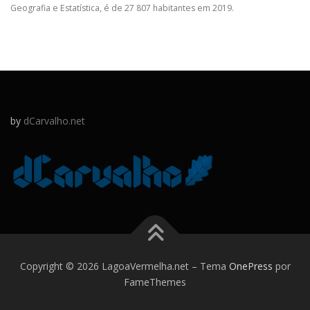
Geografia e Estatística, é de 27 807 habitantes em 2019.
by
dCarvalho.net
Copyright © 2026 LagoaVermelha.net
–
Tema
OnePress
por
FameThemes