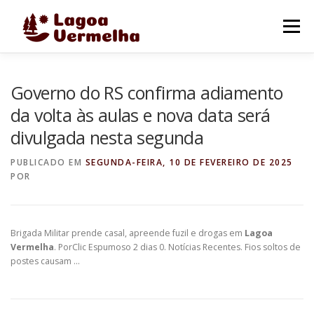
Pular
para
Menu
o
conteúdo
O MUNICÍPIO
NOTÍCIAS
IMAGENS DE LAGOA
Governo do RS confirma adiamento
da volta às aulas e nova data será
divulgada nesta segunda
FALE CONOSCO
PUBLICADO EM
SEGUNDA-FEIRA, 10 DE FEVEREIRO DE 2025
POR
Brigada Militar prende casal, apreende fuzil e drogas em
Lagoa
Vermelha
. PorClic Espumoso 2 dias 0. Notícias Recentes. Fios soltos de
postes causam …