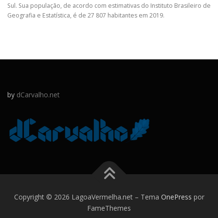
Sul. Sua população, de acordo com estimativas do Instituto Brasileiro de
Geografia e Estatística, é de 27 807 habitantes em 2019.
by
dCarvalho.net
Copyright © 2026 LagoaVermelha.net
–
Tema
OnePress
por
FameThemes