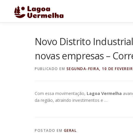
Pular
para
o
conteúdo
Novo Distrito Industri
novas empresas – Corr
PUBLICADO EM
SEGUNDA-FEIRA, 10 DE FEVEREI
Com essa movimentação,
Lagoa Vermelha
avanç
da região, atraindo investimentos e …
POSTADO EM
GERAL