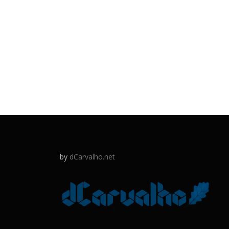
by
dCarvalho.net