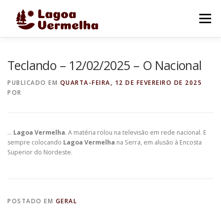
Pular
para
Menu
o
conteúdo
O MUNICÍPIO
NOTÍCIAS
IMAGENS DE LAGOA
Teclando – 12/02/2025 – O Nacional
PUBLICADO EM
QUARTA-FEIRA, 12 DE FEVEREIRO DE 2025
POR
FALE CONOSCO
…
Lagoa Vermelha
. A matéria rolou na televisão em rede nacional. E
sempre colocando
Lagoa Vermelha
na Serra, em alusão à Encosta
Superior do Nordeste.
POSTADO EM
GERAL