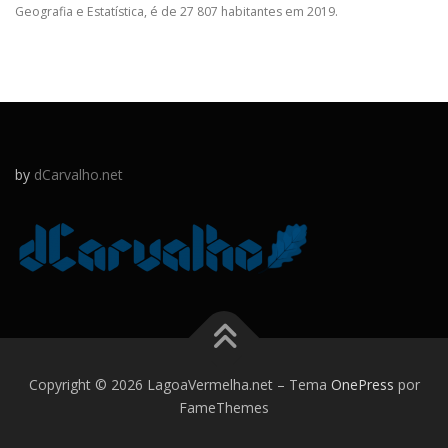
Geografia e Estatística, é de 27 807 habitantes em 2019.
by
dCarvalho.net
Copyright © 2026 LagoaVermelha.net
–
Tema
OnePress
por
FameThemes