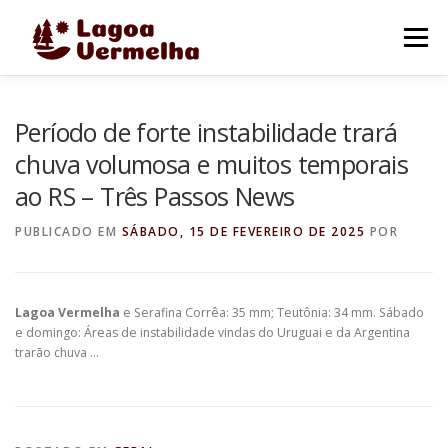
Pular
para
Menu
o
conteúdo
O MUNICÍPIO
NOTÍCIAS
IMAGENS DE LAGOA
Período de forte instabilidade trará
chuva volumosa e muitos temporais
ao RS – Três Passos News
FALE CONOSCO
PUBLICADO EM
SÁBADO, 15 DE FEVEREIRO DE 2025
POR
Lagoa Vermelha
e Serafina Corrêa: 35 mm; Teutônia: 34 mm. Sábado
e domingo: Áreas de instabilidade vindas do Uruguai e da Argentina
trarão chuva …