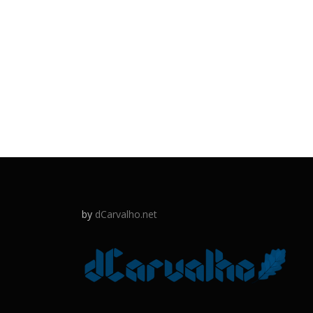
by
dCarvalho.net