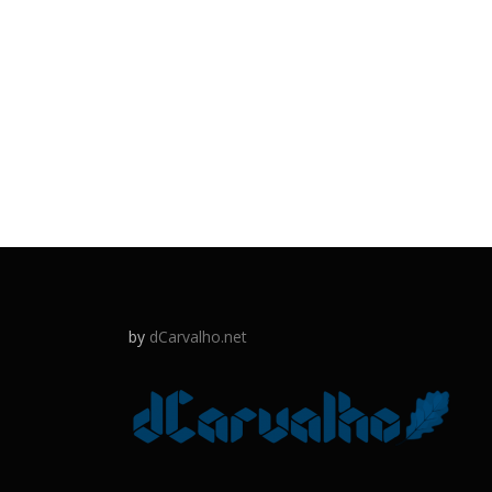
by
dCarvalho.net