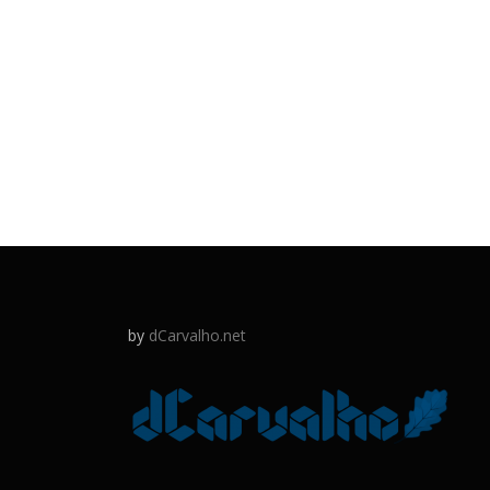
by
dCarvalho.net