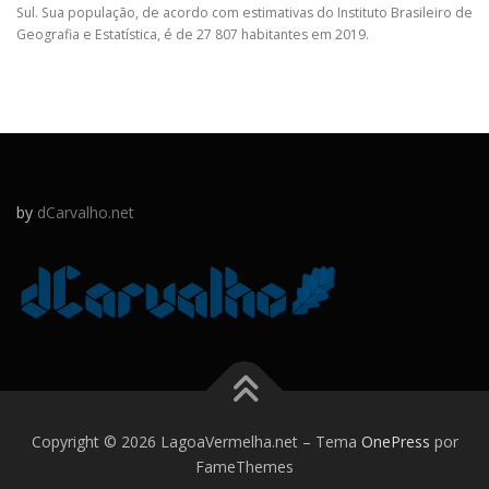
Sul. Sua população, de acordo com estimativas do Instituto Brasileiro de
Geografia e Estatística, é de 27 807 habitantes em 2019.
by
dCarvalho.net
Copyright © 2026 LagoaVermelha.net
–
Tema
OnePress
por
FameThemes