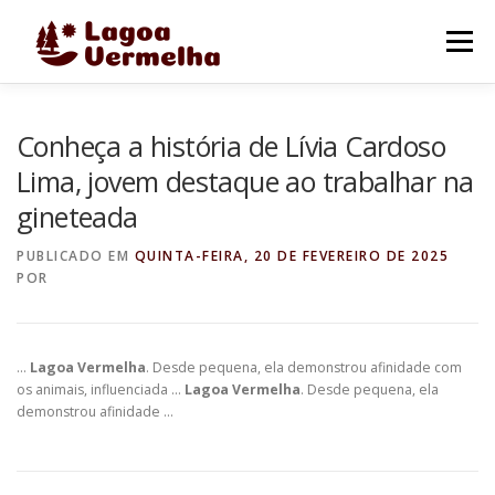
Pular
para
Menu
o
conteúdo
O MUNICÍPIO
NOTÍCIAS
IMAGENS DE LAGOA
Conheça a história de Lívia Cardoso
Lima, jovem destaque ao trabalhar na
gineteada
FALE CONOSCO
PUBLICADO EM
QUINTA-FEIRA, 20 DE FEVEREIRO DE 2025
POR
…
Lagoa Vermelha
. Desde pequena, ela demonstrou afinidade com
os animais, influenciada …
Lagoa Vermelha
. Desde pequena, ela
demonstrou afinidade …