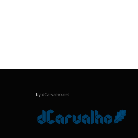
by
dCarvalho.net