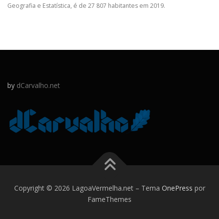
Geografia e Estatística, é de 27 807 habitantes em 2019.
by
dCarvalho.net
Copyright © 2026 LagoaVermelha.net
–
Tema
OnePress
por
FameThemes