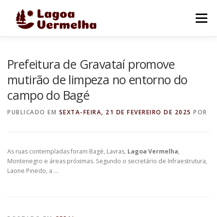
Pular
para
Menu
o
conteúdo
O MUNICÍPIO
NOTÍCIAS
IMAGENS DE LAGOA
Prefeitura de Gravataí promove
mutirão de limpeza no entorno do
campo do Bagé
FALE CONOSCO
PUBLICADO EM
SEXTA-FEIRA, 21 DE FEVEREIRO DE 2025
POR
As ruas contempladas foram Bagé, Lavras,
Lagoa Vermelha
,
Montenegro e áreas próximas. Segundo o secretário de Infraestrutura,
Laone Pinedo, a …