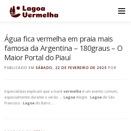
Pular
para
Menu
o
conteúdo
O MUNICÍPIO
NOTÍCIAS
IMAGENS DE LAGOA
Água fica vermelha em praia mais
famosa da Argentina – 180graus – O
Maior Portal do Piauí
FALE CONOSCO
PUBLICADO EM
SÁBADO, 22 DE FEVEREIRO DE 2025
POR
Especialistas explicam que a maré
vermelha
é um evento comum,
especialmente durante o verão. …
Lagoa
Alegre ·
Lagoa
de São
Francisco ·
Lagoa
do Barro …