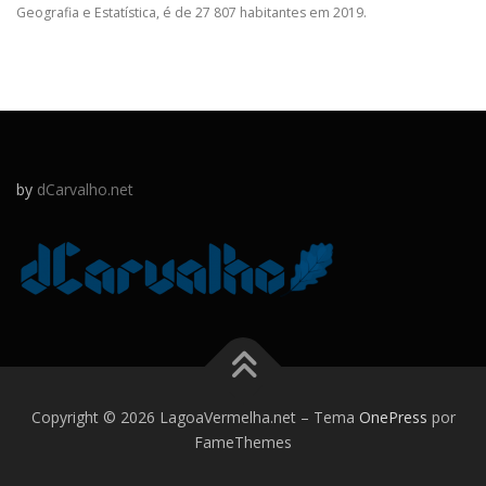
Geografia e Estatística, é de 27 807 habitantes em 2019.
by
dCarvalho.net
Copyright © 2026 LagoaVermelha.net
–
Tema
OnePress
por
FameThemes