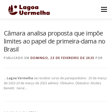
Pular
para
Menu
o
conteúdo
O MUNICÍPIO
NOTÍCIAS
IMAGENS DE LAGOA
Câmara analisa proposta que impõe
limites ao papel de primeira-dama no
Brasil
FALE CONOSCO
PUBLICADO EM
DOMINGO, 23 DE FEVEREIRO DE 2025
POR
…
Lagoa Vermelha
vai receber curso de paraquedismo · 20 de março
de 2023 20 de março de 2023 admin2. Obituário. Obituário: Alcides
Benetti · Geral …