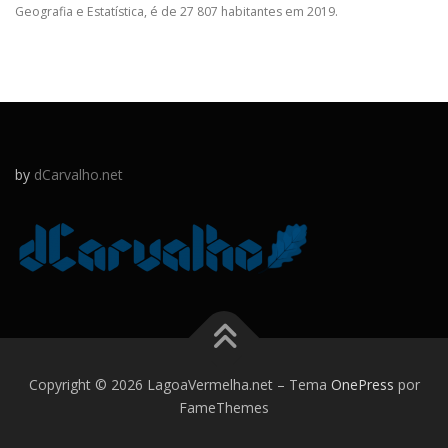
Geografia e Estatística, é de 27 807 habitantes em 2019.
by
dCarvalho.net
Copyright © 2026 LagoaVermelha.net
–
Tema
OnePress
por
FameThemes